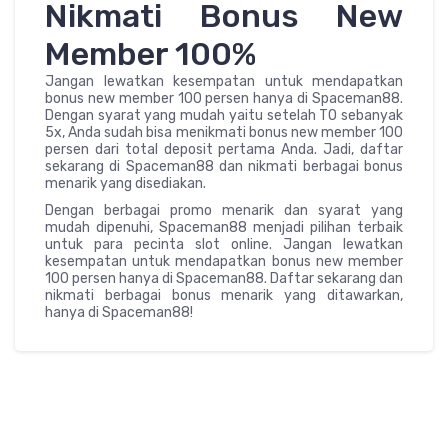
Nikmati Bonus New
Member 100%
Jangan lewatkan kesempatan untuk mendapatkan
bonus new member 100 persen hanya di Spaceman88.
Dengan syarat yang mudah yaitu setelah TO sebanyak
5x, Anda sudah bisa menikmati bonus new member 100
persen dari total deposit pertama Anda. Jadi, daftar
sekarang di Spaceman88 dan nikmati berbagai bonus
menarik yang disediakan.
Dengan berbagai promo menarik dan syarat yang
mudah dipenuhi, Spaceman88 menjadi pilihan terbaik
untuk para pecinta slot online. Jangan lewatkan
kesempatan untuk mendapatkan bonus new member
100 persen hanya di Spaceman88. Daftar sekarang dan
nikmati berbagai bonus menarik yang ditawarkan,
hanya di Spaceman88!