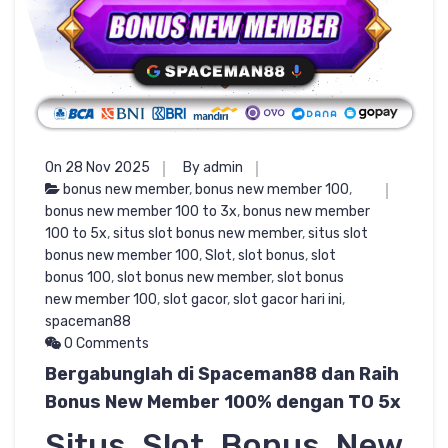
On 28 Nov 2025
By admin
bonus new member
,
bonus new member 100
,
bonus new member 100 to 3x
,
bonus new member
100 to 5x
,
situs slot bonus new member
,
situs slot
bonus new member 100
,
Slot
,
slot bonus
,
slot
bonus 100
,
slot bonus new member
,
slot bonus
new member 100
,
slot gacor
,
slot gacor hari ini
,
spaceman88
0 Comments
Bergabunglah di Spaceman88 dan Raih
Bonus New Member 100% dengan TO 5x
Situs Slot Bonus New