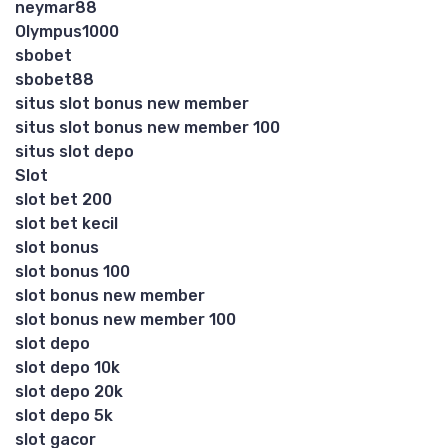
neymar88
Olympus1000
sbobet
sbobet88
situs slot bonus new member
situs slot bonus new member 100
situs slot depo
Slot
slot bet 200
slot bet kecil
slot bonus
slot bonus 100
slot bonus new member
slot bonus new member 100
slot depo
slot depo 10k
slot depo 20k
slot depo 5k
slot gacor