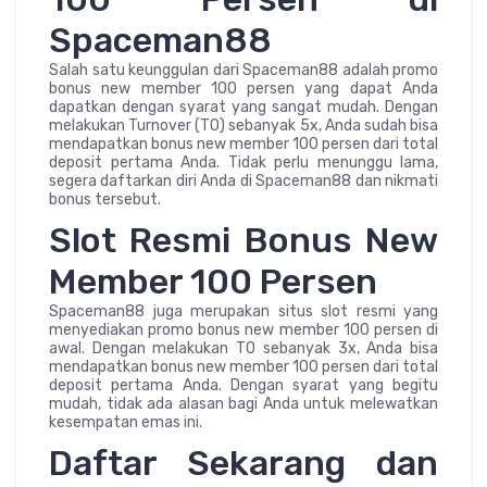
Spaceman88
Salah satu keunggulan dari Spaceman88 adalah promo
bonus new member 100 persen yang dapat Anda
dapatkan dengan syarat yang sangat mudah. Dengan
melakukan Turnover (TO) sebanyak 5x, Anda sudah bisa
mendapatkan bonus new member 100 persen dari total
deposit pertama Anda. Tidak perlu menunggu lama,
segera daftarkan diri Anda di Spaceman88 dan nikmati
bonus tersebut.
Slot Resmi Bonus New
Member 100 Persen
Spaceman88 juga merupakan situs slot resmi yang
menyediakan promo bonus new member 100 persen di
awal. Dengan melakukan TO sebanyak 3x, Anda bisa
mendapatkan bonus new member 100 persen dari total
deposit pertama Anda. Dengan syarat yang begitu
mudah, tidak ada alasan bagi Anda untuk melewatkan
kesempatan emas ini.
Daftar Sekarang dan