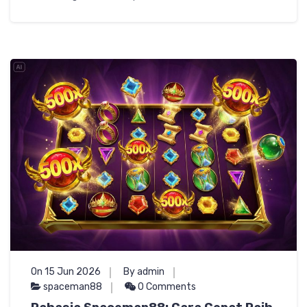
On 15 Jun 2026
By admin
spaceman88
0 Comments