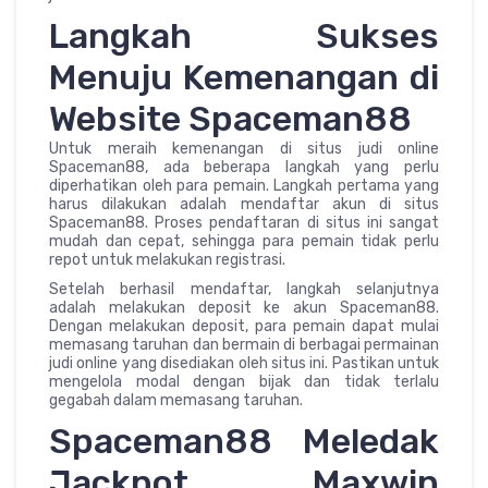
Langkah Sukses
Menuju Kemenangan di
Website Spaceman88
Untuk meraih kemenangan di situs judi online
Spaceman88, ada beberapa langkah yang perlu
diperhatikan oleh para pemain. Langkah pertama yang
harus dilakukan adalah mendaftar akun di situs
Spaceman88. Proses pendaftaran di situs ini sangat
mudah dan cepat, sehingga para pemain tidak perlu
repot untuk melakukan registrasi.
Setelah berhasil mendaftar, langkah selanjutnya
adalah melakukan deposit ke akun Spaceman88.
Dengan melakukan deposit, para pemain dapat mulai
memasang taruhan dan bermain di berbagai permainan
judi online yang disediakan oleh situs ini. Pastikan untuk
mengelola modal dengan bijak dan tidak terlalu
gegabah dalam memasang taruhan.
Spaceman88 Meledak
Jackpot Maxwin