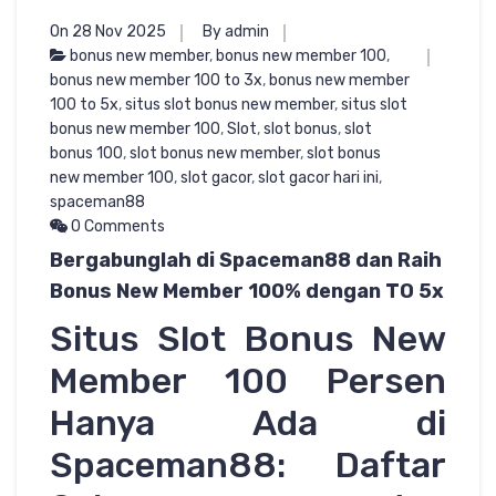
On 28 Nov 2025
By admin
bonus new member
,
bonus new member 100
,
bonus new member 100 to 3x
,
bonus new member
100 to 5x
,
situs slot bonus new member
,
situs slot
bonus new member 100
,
Slot
,
slot bonus
,
slot
bonus 100
,
slot bonus new member
,
slot bonus
new member 100
,
slot gacor
,
slot gacor hari ini
,
spaceman88
0 Comments
Bergabunglah di Spaceman88 dan Raih
Bonus New Member 100% dengan TO 5x
Situs Slot Bonus New
Member 100 Persen
Hanya Ada di
Spaceman88: Daftar