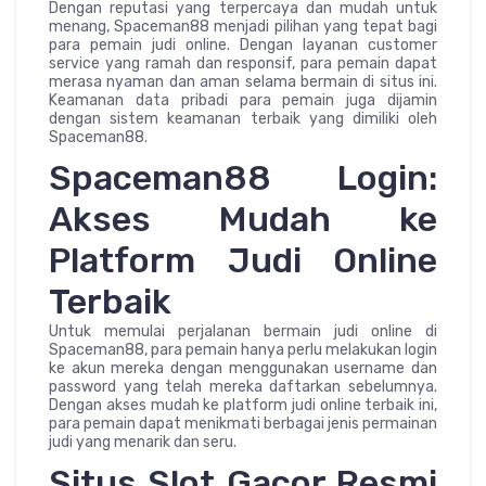
Dengan reputasi yang terpercaya dan mudah untuk
menang, Spaceman88 menjadi pilihan yang tepat bagi
para pemain judi online. Dengan layanan customer
service yang ramah dan responsif, para pemain dapat
merasa nyaman dan aman selama bermain di situs ini.
Keamanan data pribadi para pemain juga dijamin
dengan sistem keamanan terbaik yang dimiliki oleh
Spaceman88.
Spaceman88 Login:
Akses Mudah ke
Platform Judi Online
Terbaik
Untuk memulai perjalanan bermain judi online di
Spaceman88, para pemain hanya perlu melakukan login
ke akun mereka dengan menggunakan username dan
password yang telah mereka daftarkan sebelumnya.
Dengan akses mudah ke platform judi online terbaik ini,
para pemain dapat menikmati berbagai jenis permainan
judi yang menarik dan seru.
Situs Slot Gacor Resmi