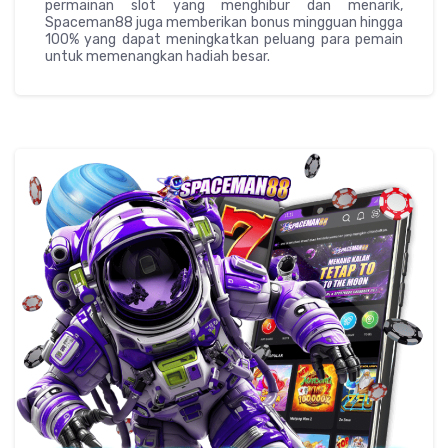
permainan slot yang menghibur dan menarik,
Spaceman88 juga memberikan bonus mingguan hingga
100% yang dapat meningkatkan peluang para pemain
untuk memenangkan hadiah besar.