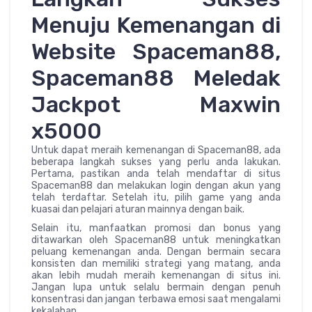
Menuju Kemenangan di
Website Spaceman88,
Spaceman88 Meledak
Jackpot Maxwin
x5000
Untuk dapat meraih kemenangan di Spaceman88, ada
beberapa langkah sukses yang perlu anda lakukan.
Pertama, pastikan anda telah mendaftar di situs
Spaceman88 dan melakukan login dengan akun yang
telah terdaftar. Setelah itu, pilih game yang anda
kuasai dan pelajari aturan mainnya dengan baik.
Selain itu, manfaatkan promosi dan bonus yang
ditawarkan oleh Spaceman88 untuk meningkatkan
peluang kemenangan anda. Dengan bermain secara
konsisten dan memiliki strategi yang matang, anda
akan lebih mudah meraih kemenangan di situs ini.
Jangan lupa untuk selalu bermain dengan penuh
konsentrasi dan jangan terbawa emosi saat mengalami
kekalahan.