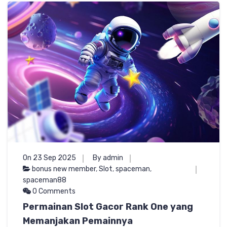
On 23 Sep 2025
By admin
bonus new member
,
Slot
,
spaceman
,
spaceman88
0 Comments
Permainan Slot Gacor Rank One yang
Memanjakan Pemainnya