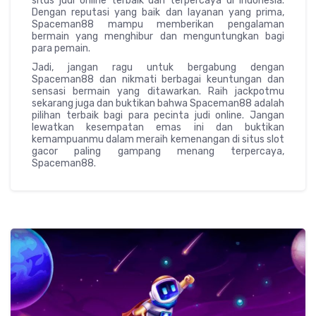
situs judi online terbaik dan terpercaya di Indonesia.
Dengan reputasi yang baik dan layanan yang prima,
Spaceman88 mampu memberikan pengalaman
bermain yang menghibur dan menguntungkan bagi
para pemain.
Jadi, jangan ragu untuk bergabung dengan
Spaceman88 dan nikmati berbagai keuntungan dan
sensasi bermain yang ditawarkan. Raih jackpotmu
sekarang juga dan buktikan bahwa Spaceman88 adalah
pilihan terbaik bagi para pecinta judi online. Jangan
lewatkan kesempatan emas ini dan buktikan
kemampuanmu dalam meraih kemenangan di situs slot
gacor paling gampang menang terpercaya,
Spaceman88.