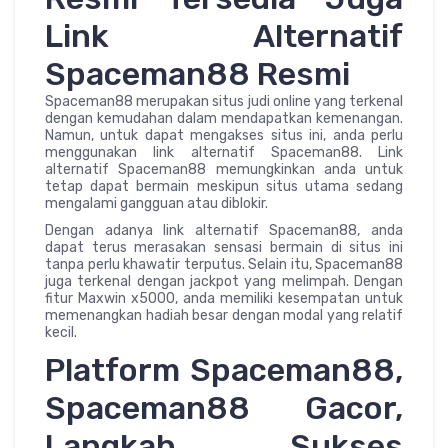
Link Alternatif
Spaceman88 Resmi
Spaceman88 merupakan situs judi online yang terkenal
dengan kemudahan dalam mendapatkan kemenangan.
Namun, untuk dapat mengakses situs ini, anda perlu
menggunakan link alternatif Spaceman88. Link
alternatif Spaceman88 memungkinkan anda untuk
tetap dapat bermain meskipun situs utama sedang
mengalami gangguan atau diblokir.
Dengan adanya link alternatif Spaceman88, anda
dapat terus merasakan sensasi bermain di situs ini
tanpa perlu khawatir terputus. Selain itu, Spaceman88
juga terkenal dengan jackpot yang melimpah. Dengan
fitur Maxwin x5000, anda memiliki kesempatan untuk
memenangkan hadiah besar dengan modal yang relatif
kecil.
Platform Spaceman88,
Spaceman88 Gacor,
Langkah Sukses