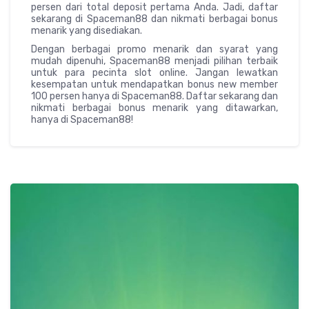
persen dari total deposit pertama Anda. Jadi, daftar
sekarang di Spaceman88 dan nikmati berbagai bonus
menarik yang disediakan.
Dengan berbagai promo menarik dan syarat yang
mudah dipenuhi, Spaceman88 menjadi pilihan terbaik
untuk para pecinta slot online. Jangan lewatkan
kesempatan untuk mendapatkan bonus new member
100 persen hanya di Spaceman88. Daftar sekarang dan
nikmati berbagai bonus menarik yang ditawarkan,
hanya di Spaceman88!