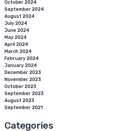
October 2024
September 2024
August 2024
July 2024
June 2024
May 2024
April 2024
March 2024
February 2024
January 2024
December 2023
November 2023
October 2023
September 2023
August 2023
September 2021
Categories