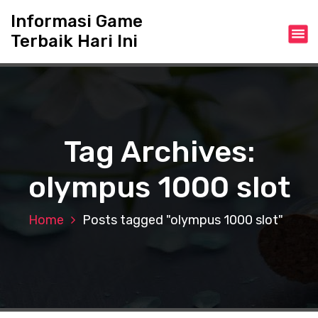
S
Informasi Game
k
Terbaik Hari Ini
i
p
t
o
c
o
n
Tag Archives:
t
e
olympus 1000 slot
n
t
Home
Posts tagged "olympus 1000 slot"