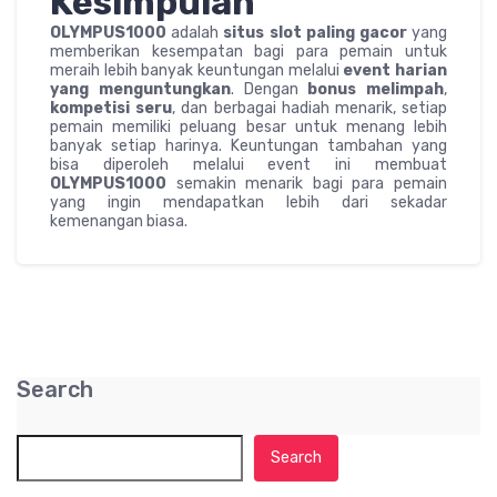
Kesimpulan
OLYMPUS1000
adalah
situs slot paling gacor
yang
memberikan kesempatan bagi para pemain untuk
meraih lebih banyak keuntungan melalui
event harian
yang menguntungkan
. Dengan
bonus melimpah
,
kompetisi seru
, dan berbagai hadiah menarik, setiap
pemain memiliki peluang besar untuk menang lebih
banyak setiap harinya. Keuntungan tambahan yang
bisa diperoleh melalui event ini membuat
OLYMPUS1000
semakin menarik bagi para pemain
yang ingin mendapatkan lebih dari sekadar
kemenangan biasa.
Search
Search