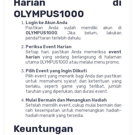
Harian di
OLYMPUS1000
Login ke Akun Anda
Pastikan Anda sudah memiliki akun di
OLYMPUS1000
. Jika belum, lakukan
pendaftaran terlebih dahulu.
Periksa Event Harian
Setiap hari, pastikan Anda memeriksa
event
harian
yang sedang berlangsung di halaman
utama OLYMPUS1000 atau melalui menu promo.
Pilih Event yang Ingin Diikuti
Pilih event yang menarik bagi Anda dan pastikan
untuk memahami syarat dan ketentuan yang
berlaku, seperti game yang terlibat, jumlah
taruhan yang diperlukan, dan durasi event.
Mulai Bermain dan Menangkan Hadiah
Setelah memilih event, cukup mulai bermain dan
raih kesempatan untuk memenangkan hadiah-
hadiah menarik yang tersedia.
Keuntungan