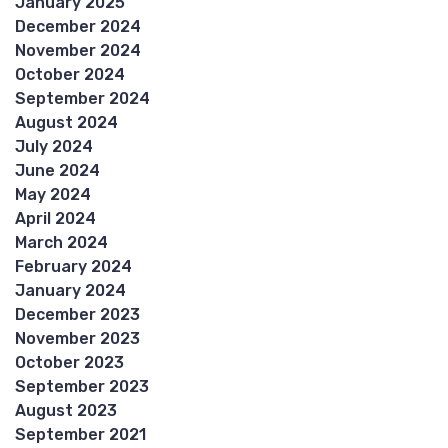
January 2025
December 2024
November 2024
October 2024
September 2024
August 2024
July 2024
June 2024
May 2024
April 2024
March 2024
February 2024
January 2024
December 2023
November 2023
October 2023
September 2023
August 2023
September 2021