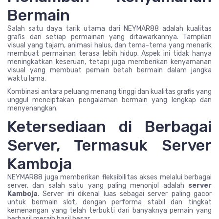
Bermain
Salah satu daya tarik utama dari NEYMAR88 adalah kualitas
grafis dari setiap permainan yang ditawarkannya. Tampilan
visual yang tajam, animasi halus, dan tema-tema yang menarik
membuat permainan terasa lebih hidup. Aspek ini tidak hanya
meningkatkan keseruan, tetapi juga memberikan kenyamanan
visual yang membuat pemain betah bermain dalam jangka
waktu lama.
Kombinasi antara peluang menang tinggi dan kualitas grafis yang
unggul menciptakan pengalaman bermain yang lengkap dan
menyenangkan.
Ketersediaan di Berbagai
Server, Termasuk Server
Kamboja
NEYMAR88 juga memberikan fleksibilitas akses melalui berbagai
server, dan salah satu yang paling menonjol adalah
server
Kamboja
. Server ini dikenal luas sebagai server paling gacor
untuk bermain slot, dengan performa stabil dan tingkat
kemenangan yang telah terbukti dari banyaknya pemain yang
berhasil meraih hasil besar.