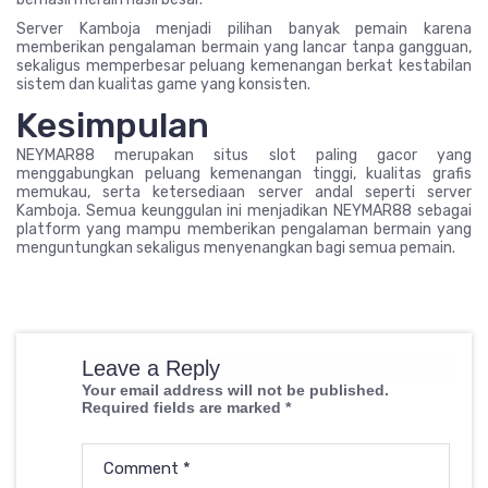
Server Kamboja menjadi pilihan banyak pemain karena
memberikan pengalaman bermain yang lancar tanpa gangguan,
sekaligus memperbesar peluang kemenangan berkat kestabilan
sistem dan kualitas game yang konsisten.
Kesimpulan
NEYMAR88 merupakan situs slot paling gacor yang
menggabungkan peluang kemenangan tinggi, kualitas grafis
memukau, serta ketersediaan server andal seperti server
Kamboja. Semua keunggulan ini menjadikan NEYMAR88 sebagai
platform yang mampu memberikan pengalaman bermain yang
menguntungkan sekaligus menyenangkan bagi semua pemain.
Leave a Reply
Your email address will not be published.
Required fields are marked
*
Comment
*