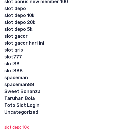
slot bonus new member 100
slot depo
slot depo 10k
slot depo 20k
slot depo 5k
slot gacor
slot gacor hari ini
slot qris
slot777
slot88
slot888
spaceman
spaceman88
Sweet Bonanza
Taruhan Bola
Toto Slot Login
Uncategorized
slot depo 10k