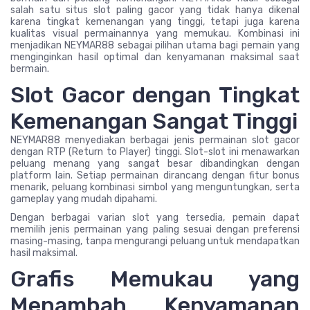
salah satu situs slot paling gacor yang tidak hanya dikenal
karena tingkat kemenangan yang tinggi, tetapi juga karena
kualitas visual permainannya yang memukau. Kombinasi ini
menjadikan NEYMAR88 sebagai pilihan utama bagi pemain yang
menginginkan hasil optimal dan kenyamanan maksimal saat
bermain.
Slot Gacor dengan Tingkat
Kemenangan Sangat Tinggi
NEYMAR88 menyediakan berbagai jenis permainan slot gacor
dengan RTP (Return to Player) tinggi. Slot-slot ini menawarkan
peluang menang yang sangat besar dibandingkan dengan
platform lain. Setiap permainan dirancang dengan fitur bonus
menarik, peluang kombinasi simbol yang menguntungkan, serta
gameplay yang mudah dipahami.
Dengan berbagai varian slot yang tersedia, pemain dapat
memilih jenis permainan yang paling sesuai dengan preferensi
masing-masing, tanpa mengurangi peluang untuk mendapatkan
hasil maksimal.
Grafis Memukau yang
Menambah Kenyamanan