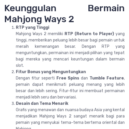
Keunggulan Bermain
Mahjong Ways 2
RTP yang Tinggi
Mahjong Ways 2 memiliki
RTP (Return to Player)
yang
tinggi, memberikan peluang lebih besar bagi pemain untuk
meraih kemenangan besar. Dengan RTP yang
menguntungkan, permainan ini menjadi pilihan yang tepat
bagi mereka yang mencari keuntungan dalam bermain
slot.
Fitur Bonus yang Menguntungkan
Dengan fitur seperti
Free Spins
dan
Tumble Feature
,
pemain dapat menikmati peluang menang yang lebih
besar dan lebih sering. Fitur-fitur ini membuat permainan
menjadi lebih seru dan bervariasi.
Desain dan Tema Menarik
Grafis yang menawan dan nuansa budaya Asia yang kental
menjadikan Mahjong Ways 2 sangat menarik bagi para
pemain yang menyukai tema-tema bertema oriental dan
Mahjong.