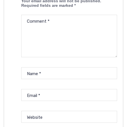
Your email address will not be published.
Required fields are marked
*
Comment
*
Name
*
Email
*
Website