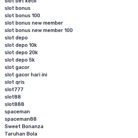
slot bet kecil
slot bonus
slot bonus 100
slot bonus new member
slot bonus new member 100
slot depo
slot depo 10k
slot depo 20k
slot depo 5k
slot gacor
slot gacor hari ini
slot qris
slot777
slot88
slot888
spaceman
spaceman88
Sweet Bonanza
Taruhan Bola