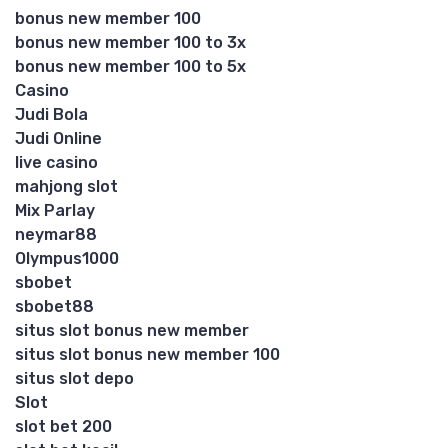
bonus new member 100
bonus new member 100 to 3x
bonus new member 100 to 5x
Casino
Judi Bola
Judi Online
live casino
mahjong slot
Mix Parlay
neymar88
Olympus1000
sbobet
sbobet88
situs slot bonus new member
situs slot bonus new member 100
situs slot depo
Slot
slot bet 200