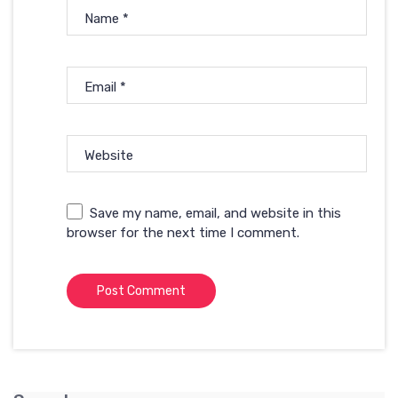
Name
*
Email
*
Website
Save my name, email, and website in this
browser for the next time I comment.