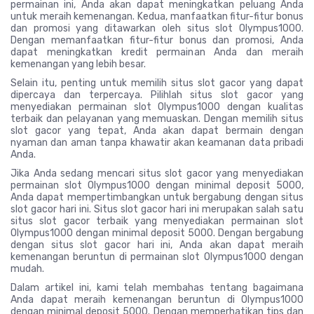
permainan ini, Anda akan dapat meningkatkan peluang Anda
untuk meraih kemenangan. Kedua, manfaatkan fitur-fitur bonus
dan promosi yang ditawarkan oleh situs slot Olympus1000.
Dengan memanfaatkan fitur-fitur bonus dan promosi, Anda
dapat meningkatkan kredit permainan Anda dan meraih
kemenangan yang lebih besar.
Selain itu, penting untuk memilih situs slot gacor yang dapat
dipercaya dan terpercaya. Pilihlah situs slot gacor yang
menyediakan permainan slot Olympus1000 dengan kualitas
terbaik dan pelayanan yang memuaskan. Dengan memilih situs
slot gacor yang tepat, Anda akan dapat bermain dengan
nyaman dan aman tanpa khawatir akan keamanan data pribadi
Anda.
Jika Anda sedang mencari situs slot gacor yang menyediakan
permainan slot Olympus1000 dengan minimal deposit 5000,
Anda dapat mempertimbangkan untuk bergabung dengan situs
slot gacor hari ini. Situs slot gacor hari ini merupakan salah satu
situs slot gacor terbaik yang menyediakan permainan slot
Olympus1000 dengan minimal deposit 5000. Dengan bergabung
dengan situs slot gacor hari ini, Anda akan dapat meraih
kemenangan beruntun di permainan slot Olympus1000 dengan
mudah.
Dalam artikel ini, kami telah membahas tentang bagaimana
Anda dapat meraih kemenangan beruntun di Olympus1000
dengan minimal deposit 5000. Dengan memperhatikan tips dan