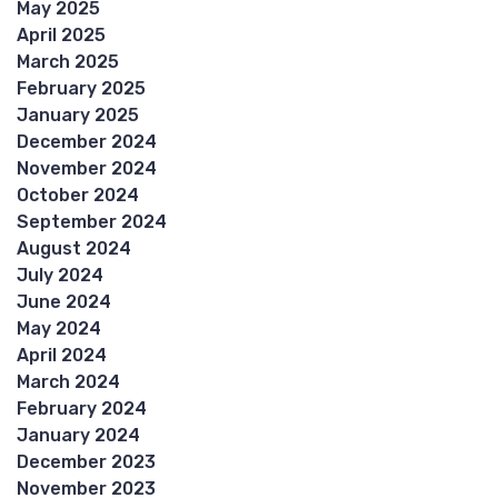
May 2025
April 2025
March 2025
February 2025
January 2025
December 2024
November 2024
October 2024
September 2024
August 2024
July 2024
June 2024
May 2024
April 2024
March 2024
February 2024
January 2024
December 2023
November 2023