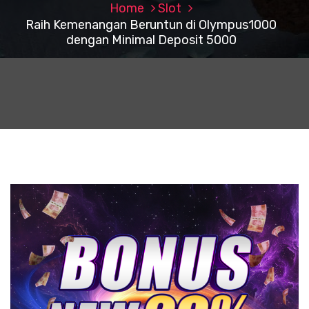
Home
Slot
Raih Kemenangan Beruntun di Olympus1000
dengan Minimal Deposit 5000