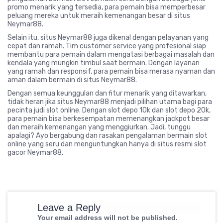
promo menarik yang tersedia, para pemain bisa memperbesar
peluang mereka untuk meraih kemenangan besar di situs
Neymar88.
Selain itu, situs Neymar88 juga dikenal dengan pelayanan yang
cepat dan ramah. Tim customer service yang profesional siap
membantu para pemain dalam mengatasi berbagai masalah dan
kendala yang mungkin timbul saat bermain. Dengan layanan
yang ramah dan responsif, para pemain bisa merasa nyaman dan
aman dalam bermain di situs Neymar88.
Dengan semua keunggulan dan fitur menarik yang ditawarkan,
tidak heran jika situs Neymar88 menjadi pilihan utama bagi para
pecinta judi slot online. Dengan slot depo 10k dan slot depo 20k,
para pemain bisa berkesempatan memenangkan jackpot besar
dan meraih kemenangan yang menggiurkan. Jadi, tunggu
apalagi? Ayo bergabung dan rasakan pengalaman bermain slot
online yang seru dan menguntungkan hanya di situs resmi slot
gacor Neymar88.
Leave a Reply
Your email address will not be published.