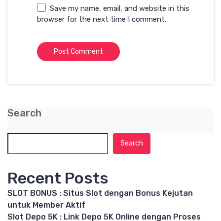
Save my name, email, and website in this
browser for the next time I comment.
Search
Search
Recent Posts
SLOT BONUS : Situs Slot dengan Bonus Kejutan
untuk Member Aktif
Slot Depo 5K : Link Depo 5K Online dengan Proses