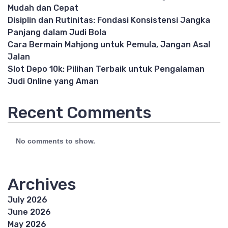
Mudah dan Cepat
Disiplin dan Rutinitas: Fondasi Konsistensi Jangka
Panjang dalam Judi Bola
Cara Bermain Mahjong untuk Pemula, Jangan Asal
Jalan
Slot Depo 10k: Pilihan Terbaik untuk Pengalaman
Judi Online yang Aman
Recent Comments
No comments to show.
Archives
July 2026
June 2026
May 2026