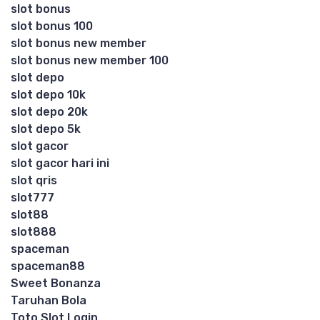
slot bonus
slot bonus 100
slot bonus new member
slot bonus new member 100
slot depo
slot depo 10k
slot depo 20k
slot depo 5k
slot gacor
slot gacor hari ini
slot qris
slot777
slot88
slot888
spaceman
spaceman88
Sweet Bonanza
Taruhan Bola
Toto Slot Login