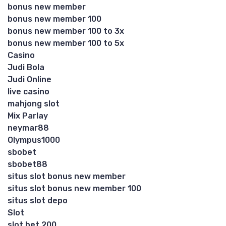
bonus new member
bonus new member 100
bonus new member 100 to 3x
bonus new member 100 to 5x
Casino
Judi Bola
Judi Online
live casino
mahjong slot
Mix Parlay
neymar88
Olympus1000
sbobet
sbobet88
situs slot bonus new member
situs slot bonus new member 100
situs slot depo
Slot
slot bet 200