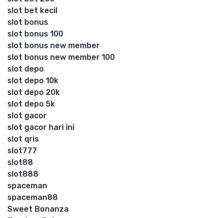
slot bet kecil
slot bonus
slot bonus 100
slot bonus new member
slot bonus new member 100
slot depo
slot depo 10k
slot depo 20k
slot depo 5k
slot gacor
slot gacor hari ini
slot qris
slot777
slot88
slot888
spaceman
spaceman88
Sweet Bonanza