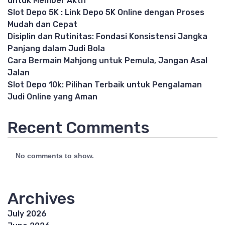
untuk Member Aktif
Slot Depo 5K : Link Depo 5K Online dengan Proses
Mudah dan Cepat
Disiplin dan Rutinitas: Fondasi Konsistensi Jangka
Panjang dalam Judi Bola
Cara Bermain Mahjong untuk Pemula, Jangan Asal
Jalan
Slot Depo 10k: Pilihan Terbaik untuk Pengalaman
Judi Online yang Aman
Recent Comments
No comments to show.
Archives
July 2026