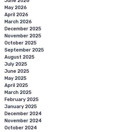
June 2026
May 2026
April 2026
March 2026
December 2025
November 2025
October 2025
September 2025
August 2025
July 2025
June 2025
May 2025
April 2025
March 2025
February 2025
January 2025
December 2024
November 2024
October 2024