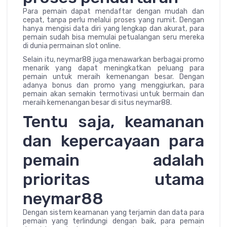
Para pemain dapat mendaftar dengan mudah dan
cepat, tanpa perlu melalui proses yang rumit. Dengan
hanya mengisi data diri yang lengkap dan akurat, para
pemain sudah bisa memulai petualangan seru mereka
di dunia permainan slot online.
Selain itu, neymar88 juga menawarkan berbagai promo
menarik yang dapat meningkatkan peluang para
pemain untuk meraih kemenangan besar. Dengan
adanya bonus dan promo yang menggiurkan, para
pemain akan semakin termotivasi untuk bermain dan
meraih kemenangan besar di situs neymar88.
Tentu saja, keamanan
dan kepercayaan para
pemain adalah
prioritas utama
neymar88
Dengan sistem keamanan yang terjamin dan data para
pemain yang terlindungi dengan baik, para pemain