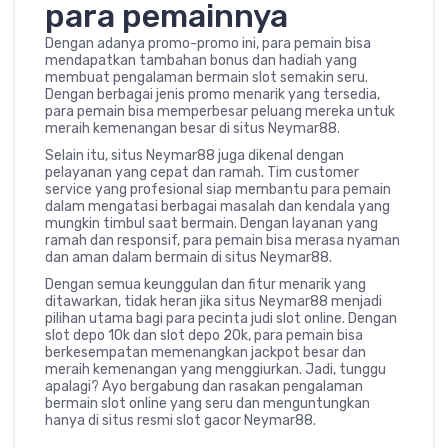
para pemainnya
Dengan adanya promo-promo ini, para pemain bisa
mendapatkan tambahan bonus dan hadiah yang
membuat pengalaman bermain slot semakin seru.
Dengan berbagai jenis promo menarik yang tersedia,
para pemain bisa memperbesar peluang mereka untuk
meraih kemenangan besar di situs Neymar88.
Selain itu, situs Neymar88 juga dikenal dengan
pelayanan yang cepat dan ramah. Tim customer
service yang profesional siap membantu para pemain
dalam mengatasi berbagai masalah dan kendala yang
mungkin timbul saat bermain. Dengan layanan yang
ramah dan responsif, para pemain bisa merasa nyaman
dan aman dalam bermain di situs Neymar88.
Dengan semua keunggulan dan fitur menarik yang
ditawarkan, tidak heran jika situs Neymar88 menjadi
pilihan utama bagi para pecinta judi slot online. Dengan
slot depo 10k dan slot depo 20k, para pemain bisa
berkesempatan memenangkan jackpot besar dan
meraih kemenangan yang menggiurkan. Jadi, tunggu
apalagi? Ayo bergabung dan rasakan pengalaman
bermain slot online yang seru dan menguntungkan
hanya di situs resmi slot gacor Neymar88.