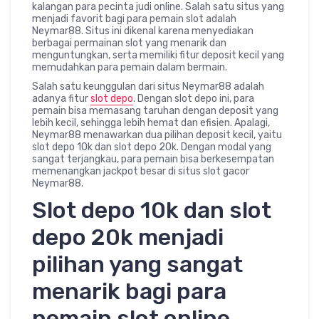
kalangan para pecinta judi online. Salah satu situs yang
menjadi favorit bagi para pemain slot adalah
Neymar88. Situs ini dikenal karena menyediakan
berbagai permainan slot yang menarik dan
menguntungkan, serta memiliki fitur deposit kecil yang
memudahkan para pemain dalam bermain.
Salah satu keunggulan dari situs Neymar88 adalah
adanya fitur
slot depo
. Dengan slot depo ini, para
pemain bisa memasang taruhan dengan deposit yang
lebih kecil, sehingga lebih hemat dan efisien. Apalagi,
Neymar88 menawarkan dua pilihan deposit kecil, yaitu
slot depo 10k dan slot depo 20k. Dengan modal yang
sangat terjangkau, para pemain bisa berkesempatan
memenangkan jackpot besar di situs slot gacor
Neymar88.
Slot depo 10k dan slot
depo 20k menjadi
pilihan yang sangat
menarik bagi para
pemain slot online