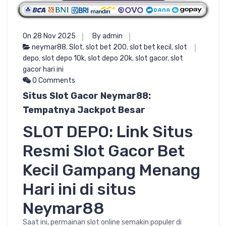
On 28 Nov 2025
By admin
neymar88
,
Slot
,
slot bet 200
,
slot bet kecil
,
slot
depo
,
slot depo 10k
,
slot depo 20k
,
slot gacor
,
slot
gacor hari ini
0 Comments
Situs Slot Gacor Neymar88:
Tempatnya Jackpot Besar
SLOT DEPO: Link Situs
Resmi Slot Gacor Bet
Kecil Gampang Menang
Hari ini di situs
Neymar88
Saat ini, permainan slot online semakin populer di