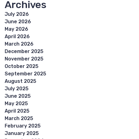
Archives
July 2026
June 2026
May 2026
April 2026
March 2026
December 2025
November 2025
October 2025
September 2025
August 2025
July 2025
June 2025
May 2025
April 2025
March 2025
February 2025
January 2025