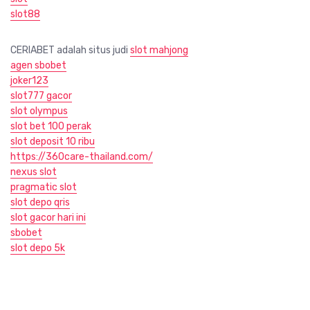
slot88
CERIABET adalah situs judi
slot mahjong
agen sbobet
joker123
slot777 gacor
slot olympus
slot bet 100 perak
slot deposit 10 ribu
https://360care-thailand.com/
nexus slot
pragmatic slot
slot depo qris
slot gacor hari ini
sbobet
slot depo 5k