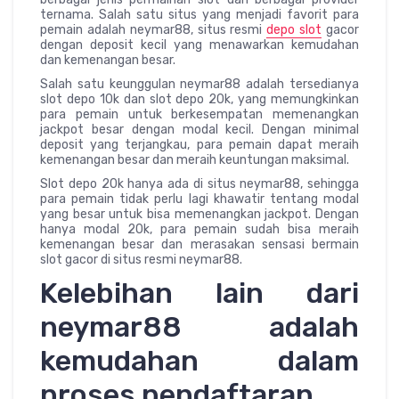
ternama. Salah satu situs yang menjadi favorit para
pemain adalah neymar88, situs resmi
depo slot
gacor
dengan deposit kecil yang menawarkan kemudahan
dan kemenangan besar.
Salah satu keunggulan neymar88 adalah tersedianya
slot depo 10k dan slot depo 20k, yang memungkinkan
para pemain untuk berkesempatan memenangkan
jackpot besar dengan modal kecil. Dengan minimal
deposit yang terjangkau, para pemain dapat meraih
kemenangan besar dan meraih keuntungan maksimal.
Slot depo 20k hanya ada di situs neymar88, sehingga
para pemain tidak perlu lagi khawatir tentang modal
yang besar untuk bisa memenangkan jackpot. Dengan
hanya modal 20k, para pemain sudah bisa meraih
kemenangan besar dan merasakan sensasi bermain
slot gacor di situs resmi neymar88.
Kelebihan lain dari
neymar88 adalah
kemudahan dalam
proses pendaftaran