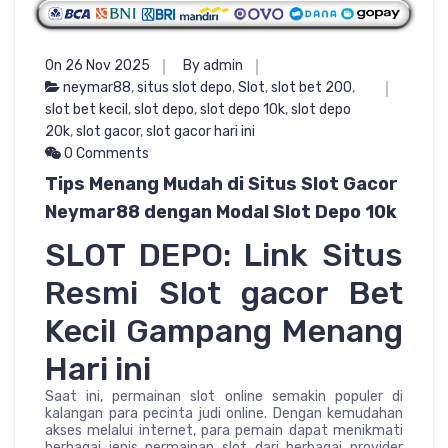
On 26 Nov 2025
By admin
neymar88
,
situs slot depo
,
Slot
,
slot bet 200
,
slot bet kecil
,
slot depo
,
slot depo 10k
,
slot depo
20k
,
slot gacor
,
slot gacor hari ini
0 Comments
Tips Menang Mudah di Situs Slot Gacor
Neymar88 dengan Modal Slot Depo 10k
SLOT DEPO: Link Situs
Resmi Slot gacor Bet
Kecil Gampang Menang
Hari ini
Saat ini, permainan slot online semakin populer di
kalangan para pecinta judi online. Dengan kemudahan
akses melalui internet, para pemain dapat menikmati
berbagai jenis permainan slot dari berbagai provider