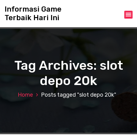
S
Informasi Game
k
Terbaik Hari Ini
i
p
t
o
c
o
n
Tag Archives: slot
t
e
depo 20k
n
t
Home
Posts tagged "slot depo 20k"