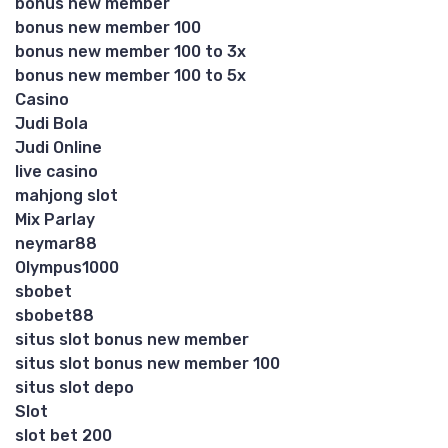
bonus new member
bonus new member 100
bonus new member 100 to 3x
bonus new member 100 to 5x
Casino
Judi Bola
Judi Online
live casino
mahjong slot
Mix Parlay
neymar88
Olympus1000
sbobet
sbobet88
situs slot bonus new member
situs slot bonus new member 100
situs slot depo
Slot
slot bet 200