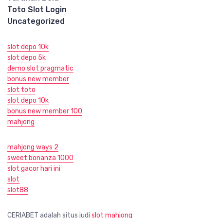
Toto Slot Login
Uncategorized
slot depo 10k
slot depo 5k
demo slot pragmatic
bonus new member
slot toto
slot depo 10k
bonus new member 100
mahjong
mahjong ways 2
sweet bonanza 1000
slot gacor hari ini
slot
slot88
CERIABET adalah situs judi
slot mahjong