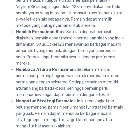
perlu melakukan deposit untuk memulai permainan.
Neymar88 sebagai agen Joker123 menyediakan metode
pembayaran yang beragam, termasuk transfer bank lokal,
e-wallet, dan lain sebagainya. Pemain dapat memilih
metode yang paling nyaman untuk mereka.
Memilih Permainan Slot:
Setelah deposit berhasil
dilakukan, pemain dapat memilih permainan slot yang ingin
dimainkan. Situs Joker123 menawarkan berbagai macam
pilihan slot yang menarik, dengan tema yang berbeda-
beda. Pemain dapat memilih sesuai dengan preferensi
mereka.
Membaca Aturan Permainan:
Sebelum memulai
permainan, penting bagi pemain untuk membaca aturan
permainan dengan seksama. Setiap permainan memiliki
aturan yang berbeda-beda, sehingga pemain perlu
memahaminya agar dapat bermain dengan efektif.
Mengatur Strategi Bermain:
Untuk meningkatkan
peluang menang, pemain perlu mengatur strategi bermain
yang baik. Pemain dapat mencoba berbagai macam
strategi seperti mengatur target kemenangan atau
mengatur batasan kekalahan.