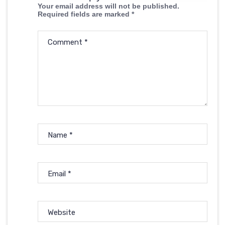
Your email address will not be published.
Required fields are marked
*
Comment
*
Name
*
Email
*
Website