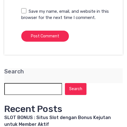
Save my name, email, and website in this
browser for the next time I comment.
Search
Search
Recent Posts
SLOT BONUS : Situs Slot dengan Bonus Kejutan
untuk Member Aktif