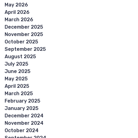
May 2026
April 2026
March 2026
December 2025
November 2025
October 2025
September 2025
August 2025
July 2025
June 2025
May 2025
April 2025
March 2025
February 2025
January 2025
December 2024
November 2024
October 2024
September 2024