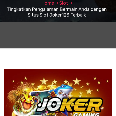
Home
Slot
Tingkatkan Pengalaman Bermain Anda dengan
Situs Slot Joker123 Terbaik