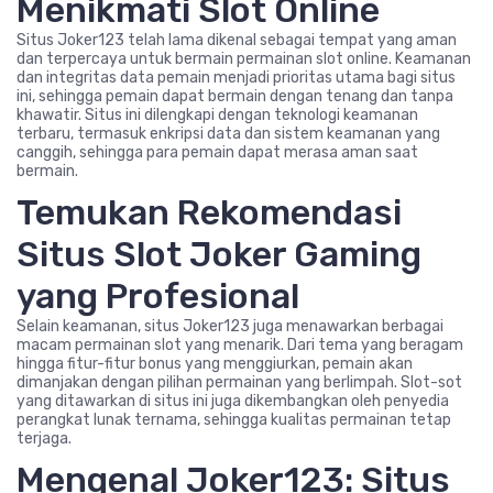
Menikmati Slot Online
Situs Joker123 telah lama dikenal sebagai tempat yang aman
dan terpercaya untuk bermain permainan slot online. Keamanan
dan integritas data pemain menjadi prioritas utama bagi situs
ini, sehingga pemain dapat bermain dengan tenang dan tanpa
khawatir. Situs ini dilengkapi dengan teknologi keamanan
terbaru, termasuk enkripsi data dan sistem keamanan yang
canggih, sehingga para pemain dapat merasa aman saat
bermain.
Temukan Rekomendasi
Situs Slot Joker Gaming
yang Profesional
Selain keamanan, situs Joker123 juga menawarkan berbagai
macam permainan slot yang menarik. Dari tema yang beragam
hingga fitur-fitur bonus yang menggiurkan, pemain akan
dimanjakan dengan pilihan permainan yang berlimpah. Slot-sot
yang ditawarkan di situs ini juga dikembangkan oleh penyedia
perangkat lunak ternama, sehingga kualitas permainan tetap
terjaga.
Mengenal Joker123: Situs