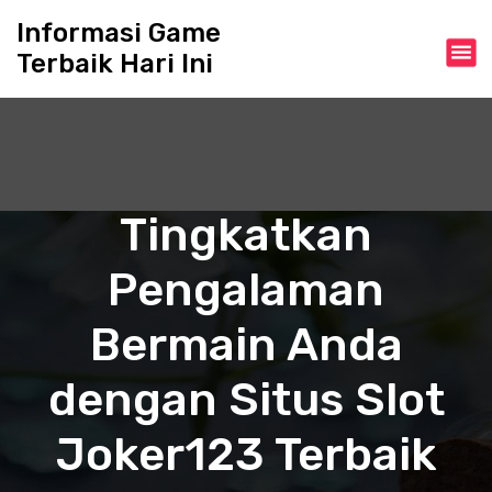
S
Informasi Game
k
Terbaik Hari Ini
i
p
t
o
c
o
n
Tingkatkan
t
e
Pengalaman
n
t
Bermain Anda
dengan Situs Slot
Joker123 Terbaik