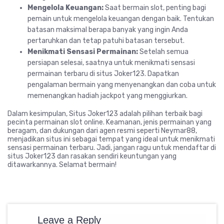
Mengelola Keuangan:
Saat bermain slot, penting bagi
pemain untuk mengelola keuangan dengan baik. Tentukan
batasan maksimal berapa banyak yang ingin Anda
pertaruhkan dan tetap patuhi batasan tersebut.
Menikmati Sensasi Permainan:
Setelah semua
persiapan selesai, saatnya untuk menikmati sensasi
permainan terbaru di situs Joker123. Dapatkan
pengalaman bermain yang menyenangkan dan coba untuk
memenangkan hadiah jackpot yang menggiurkan.
Dalam kesimpulan, Situs Joker123 adalah pilihan terbaik bagi
pecinta permainan slot online. Keamanan, jenis permainan yang
beragam, dan dukungan dari agen resmi seperti Neymar88,
menjadikan situs ini sebagai tempat yang ideal untuk menikmati
sensasi permainan terbaru. Jadi, jangan ragu untuk mendaftar di
situs Joker123 dan rasakan sendiri keuntungan yang
ditawarkannya. Selamat bermain!
Leave a Reply