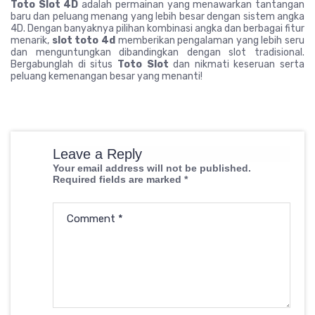
Toto Slot 4D
adalah permainan yang menawarkan tantangan
baru dan peluang menang yang lebih besar dengan sistem angka
4D. Dengan banyaknya pilihan kombinasi angka dan berbagai fitur
menarik,
slot toto 4d
memberikan pengalaman yang lebih seru
dan menguntungkan dibandingkan dengan slot tradisional.
Bergabunglah di situs
Toto Slot
dan nikmati keseruan serta
peluang kemenangan besar yang menanti!
Leave a Reply
Your email address will not be published.
Required fields are marked
*
Comment
*