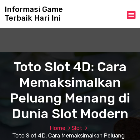
S
Informasi Game
k
Terbaik Hari Ini
i
p
t
o
c
o
n
Toto Slot 4D: Cara
t
e
Memaksimalkan
n
t
Peluang Menang di
Dunia Slot Modern
Home
Slot
Toto Slot 4D: Cara Memaksimalkan Peluang