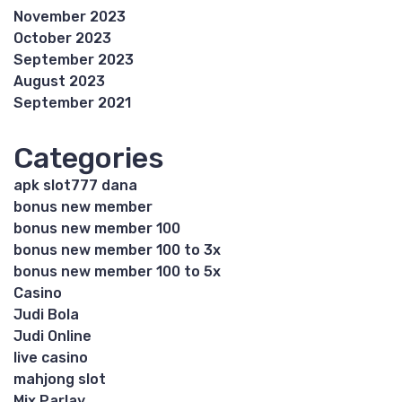
November 2023
October 2023
September 2023
August 2023
September 2021
Categories
apk slot777 dana
bonus new member
bonus new member 100
bonus new member 100 to 3x
bonus new member 100 to 5x
Casino
Judi Bola
Judi Online
live casino
mahjong slot
Mix Parlay