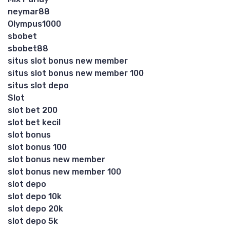
neymar88
Olympus1000
sbobet
sbobet88
situs slot bonus new member
situs slot bonus new member 100
situs slot depo
Slot
slot bet 200
slot bet kecil
slot bonus
slot bonus 100
slot bonus new member
slot bonus new member 100
slot depo
slot depo 10k
slot depo 20k
slot depo 5k