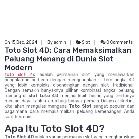
On 15 Dec, 2024
By admin
Slot
0 Comments
Toto Slot 4D: Cara Memaksimalkan
Peluang Menang di Dunia Slot
Modern
toto slot 4d
adalah permainan slot yang menawarkan
pengalaman berbeda dengan menggunakan sistem angka 4D
yang lebih kompleks dibandingkan dengan slot tradisional.
Dengan semakin banyaknya pilihan kombinasi angka, peluang
menang di
slot toto 4D
menjadi lebih besar, yang tentunya
menjadi daya tarik utama bagi banyak pemain. Dalam artikel ini,
kita akan mengulas mengapa
Toto Slot
sangat populer dan
bagaimana cara memaksimalkan peluang kemenangan Anda
saat bermain.
Apa Itu Toto Slot 4D?
Toto Slot 4D
adalah varian permainan slot yang mengharuskan